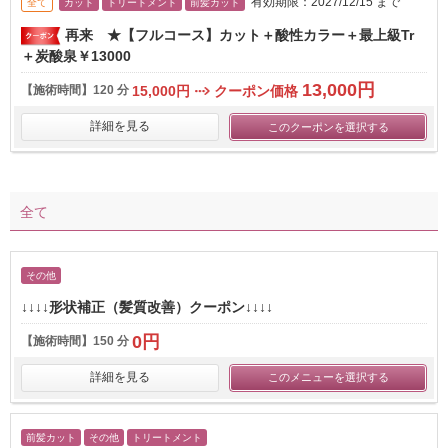
有効期限：2027/12/15 まで
全て
カット
トリートメント
前髪カット
再来 ★【フルコース】カット＋酸性カラー＋最上級Tr
＋炭酸泉￥13000
13,000円
【施術時間】
120 分
15,000円
クーポン価格
詳細を見る
このクーポンを選択する
全て
その他
↓↓↓↓形状補正（髪質改善）クーポン↓↓↓↓
0円
【施術時間】
150 分
詳細を見る
このメニューを選択する
前髪カット
その他
トリートメント