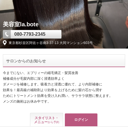
美容室la.bote
080-7793-2345
東京都杉並区阿佐ヶ谷南3-37-13 大同マンション603号
サロンからのお知らせ
今までにない、エブリィーの縮毛矯正・髪質改善

補修成分が毛髪内部に深く浸透効率よく

ダメージを補修します。吸着力と浸透に優れて、より内部補修に

効果を！最高級の補助剤より効果を上げるために髪の芯から潤す

ためにトリートメント効果を受け入れ潤い、サラサラ状態に整えます。

メンズの施術はお休み中です。
スタイリスト・
ログイン
メニュー
から予約