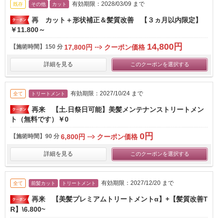
有効期限：2028/03/09 まで
既存
その他
カット
再 カット＋形状補正＆髪質改善 【３ヵ月以内限定】
￥11.800～
14,800円
【施術時間】
150 分
17,800円
クーポン価格
詳細を見る
このクーポンを選択する
有効期限：2027/10/24 まで
全て
トリートメント
再来 【土.日祭日可能】美髪メンテナンストリートメン
ト（無料です）￥0
0円
【施術時間】
90 分
6,800円
クーポン価格
詳細を見る
このクーポンを選択する
有効期限：2027/12/20 まで
全て
前髪カット
トリートメント
再来 【美髪プレミアムトリートメントα】+【髪質改善T
R】\6.800~