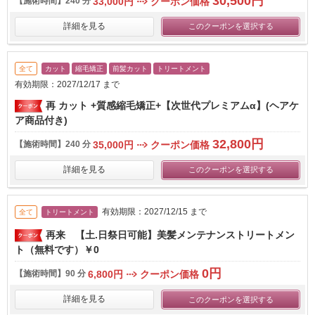
30,500円
【施術時間】
240 分
33,000円
クーポン価格
詳細を見る
このクーポンを選択する
全て
カット
縮毛矯正
前髪カット
トリートメント
有効期限：2027/12/17 まで
再 カット +質感縮毛矯正+【次世代プレミアムα】(ヘアケ
ア商品付き)
32,800円
【施術時間】
240 分
35,000円
クーポン価格
詳細を見る
このクーポンを選択する
有効期限：2027/12/15 まで
全て
トリートメント
再来 【土.日祭日可能】美髪メンテナンストリートメン
ト（無料です）￥0
0円
【施術時間】
90 分
6,800円
クーポン価格
詳細を見る
このクーポンを選択する