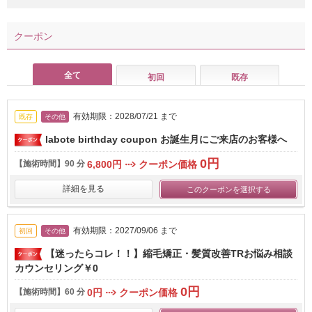
クーポン
全て
初回
既存
有効期限：2028/07/21 まで
既存
その他
labote birthday coupon お誕生月にご来店のお客様へ
0円
【施術時間】
90 分
6,800円
クーポン価格
詳細を見る
このクーポンを選択する
有効期限：2027/09/06 まで
初回
その他
【迷ったらコレ！！】縮毛矯正・髪質改善TRお悩み相談
カウンセリング￥0
0円
【施術時間】
60 分
0円
クーポン価格